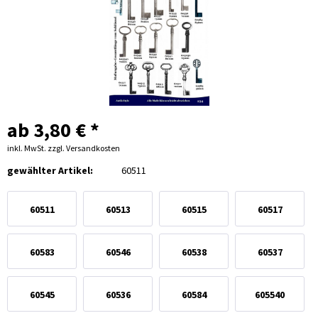
ab 3,80 € *
inkl. MwSt.
zzgl. Versandkosten
gewählter Artikel:
60511
60511
60513
60515
60517
60583
60546
60538
60537
60545
60536
60584
605540