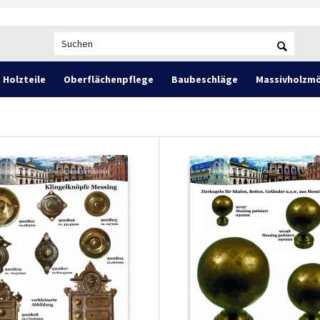
Holzteile
Oberflächenpflege
Baubeschläge
Massivholzmö