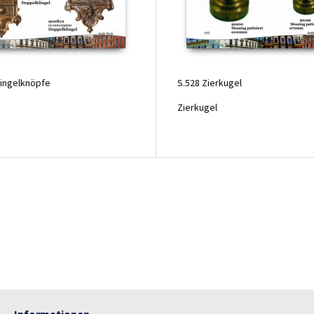
lingelknöpfe
S.528 Zierkugel
Zierkugel