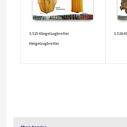
S.525 Klingelzugbretter
S.526 K
Klingelzugbretter