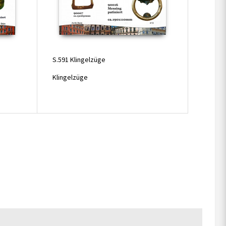
S.591 Klingelzüge
Klingelzüge