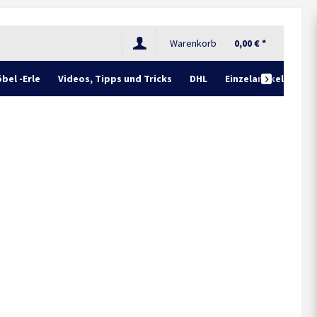
Warenkorb
0,00 € *
bel -Erle
Videos, Tipps und Tricks
DHL
Einzelartikel
