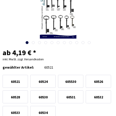
ab 4,19 € *
inkl. MwSt.
zzgl. Versandkosten
gewählter Artikel:
60521
60521
60524
605530
60526
60528
60530
60531
60532
60533
60534