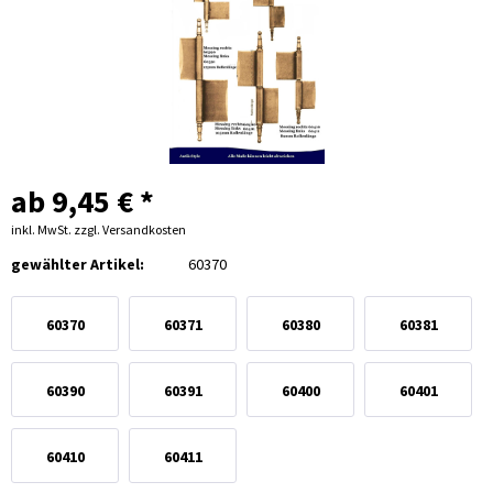
ab 9,45 € *
inkl. MwSt.
zzgl. Versandkosten
gewählter Artikel:
60370
60370
60371
60380
60381
60390
60391
60400
60401
60410
60411