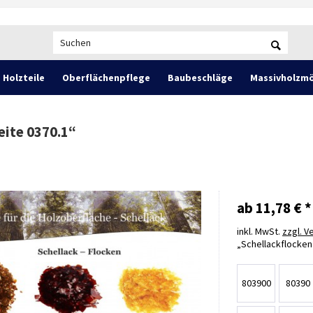
Holzteile
Oberflächenpflege
Baubeschläge
Massivholzmö
eite 0370.1
“
ab 11,78 € *
inkl. MwSt.
zzgl. 
Schellackflocken
803900
80390