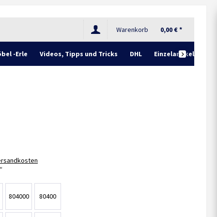
Warenkorb
0,00 € *
bel -Erle
Videos, Tipps und Tricks
DHL
Einzelartikel

Versandkosten
804000
80400