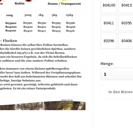
Flocken
Flocke
804100
80410
Blond
Blond
Flocken
Flocke
80411
80395
100g
500g
Transparent
Transpa
Flocken
Flocke
80396
80406
100g
500g
Transparent
Blond
Flocken
Flocke
1Kg
5Kg
Blond
Rubin
25Kg
25Kg
In den
Waren