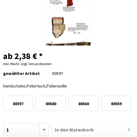
ab 2,38 € *
inkl. MwSt.
zzgl. Versandkosten
gewählter Artikel:
80597
Handschuhe,Poliertuch,Polierwolle
80597
80580
80560
80559
Arbeitshand.
Gummihandschuhe
Poliertuch
Poliertuch
aus Leinen
100g
1Kg
In den
Warenkorb