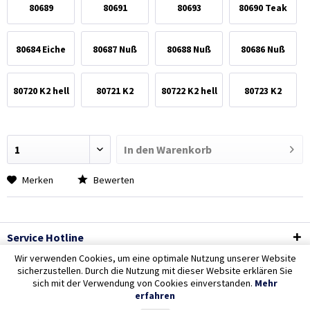
80689
80691
80693
80690 Teak
Kirschbaum
Mahagoni
Palisander
80684 Eiche
80687 Nuß
80688 Nuß
80686 Nuß
hell
mittel
dunkel
80720 K2 hell
80721 K2
80722 K2 hell
80723 K2
125ml
dunkles
750ml
dunkles
125ml
750ml
In den
Warenkorb
Merken
Bewerten
Service Hotline
Wir verwenden Cookies, um eine optimale Nutzung unserer Website
Shop Service
sicherzustellen. Durch die Nutzung mit dieser Website erklären Sie
sich mit der Verwendung von Cookies einverstanden.
Mehr
erfahren
Informationen