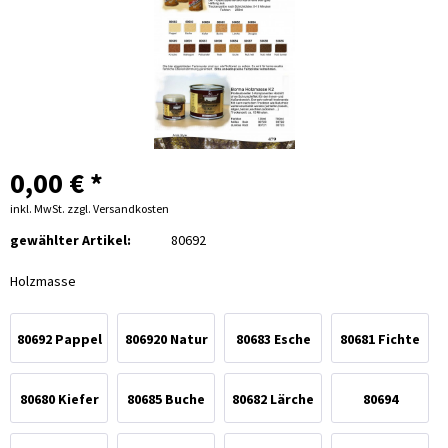
0,00 € *
inkl. MwSt.
zzgl. Versandkosten
gewählter Artikel:
80692
Holzmasse
80692 Pappel
806920 Natur
80683 Esche
80681 Fichte
80680 Kiefer
80685 Buche
80682 Lärche
80694
Douglas