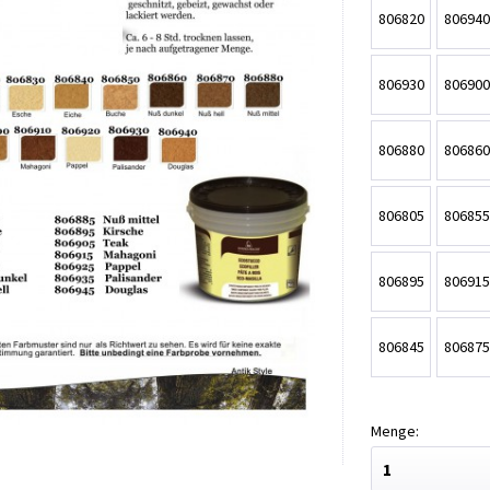
Pappel
Esche
806820
806940
250g
250g
Lärche
Dougla
806930
806900
250g
250g
Palisander
Teak
806880
806860
250g
250g
Nuß
Nuß
806805
806855
mittel
dunkel
Kiefer
Buche
806895
806915
250g
250g
500g
500g
Kirsche
Mahago
806845
806875
500g
500g
Eiche
Nuß hel
500g
500g