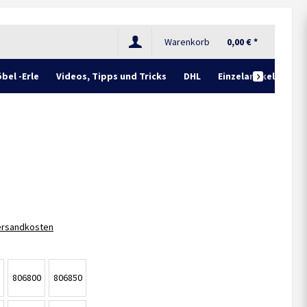
Warenkorb
0,00 € *
bel -Erle
Videos, Tipps und Tricks
DHL
Einzelartikel

Versandkosten
806800
806850