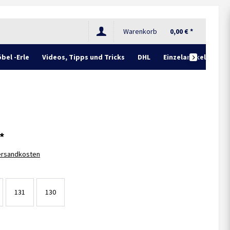
Warenkorb
0,00 € *
bel -Erle
Videos, Tipps und Tricks
DHL
Einzelartikel

*
Versandkosten
131
130