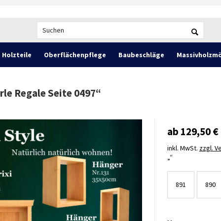
Holzteile
Oberflächenpflege
Baubeschläge
Massivholzmö
rle Regale Seite 0497
“
ab 129,50 € 
inkl. MwSt.
zzgl. 
891
890