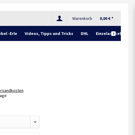
Warenkorb
0,00 € *
bel -Erle
Videos, Tipps und Tricks
DHL
Einzelartikel

Versandkosten
Tage