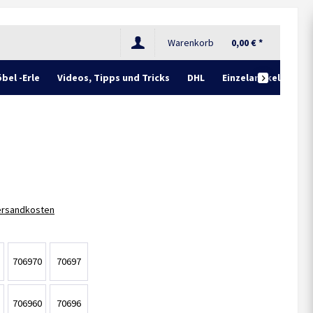
Warenkorb
0,00 € *
bel -Erle
Videos, Tipps und Tricks
DHL
Einzelartikel

Versandkosten
706970
70697
706960
70696