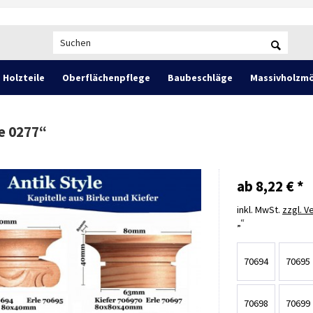
Holzteile
Oberflächenpflege
Baubeschläge
Massivholzmö
e 0277
“
ab 8,22 € *
inkl. MwSt.
zzgl. 
70694
70695
70698
70699