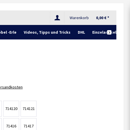
Warenkorb
0,00 € *
bel -Erle
Videos, Tipps und Tricks
DHL
Einzelartikel

Versandkosten
714120
714121
71416
71417