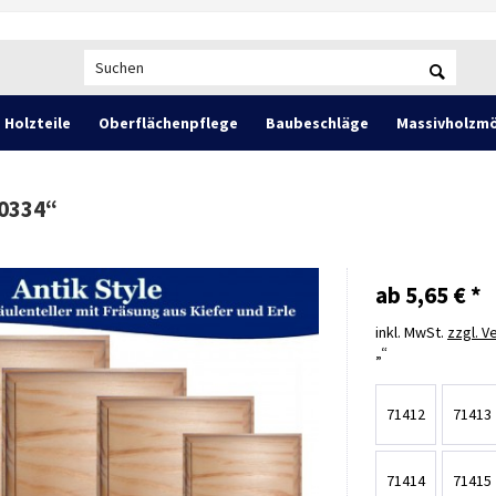
Holzteile
Oberflächenpflege
Baubeschläge
Massivholzmö
 0334
“
ab 5,65 € *
inkl. MwSt.
zzgl. 
71412
71413
71414
71415