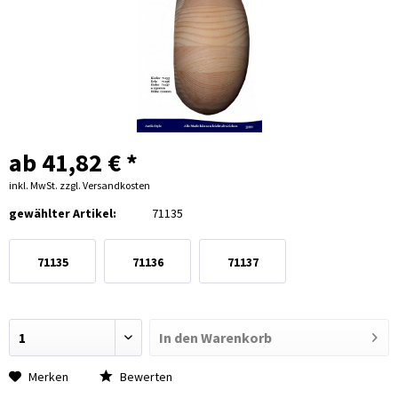
ab 41,82 € *
inkl. MwSt.
zzgl. Versandkosten
gewählter Artikel:
71135
71135
71136
71137
In den
Warenkorb
Merken
Bewerten