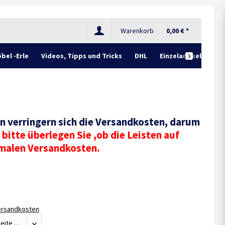
Warenkorb
0,00 € *
bel -Erle
Videos, Tipps und Tricks
DHL
Einzelartikel

en verringern sich die Versandkosten, darum
bitte überlegen Sie ,ob die Leisten auf
rmalen Versandkosten.
Versandkosten