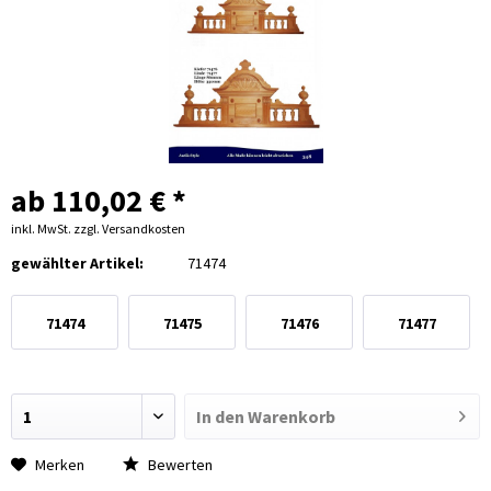
ab 110,02 € *
inkl. MwSt.
zzgl. Versandkosten
gewählter Artikel:
71474
71474
71475
71476
71477
In den
Warenkorb
Merken
Bewerten