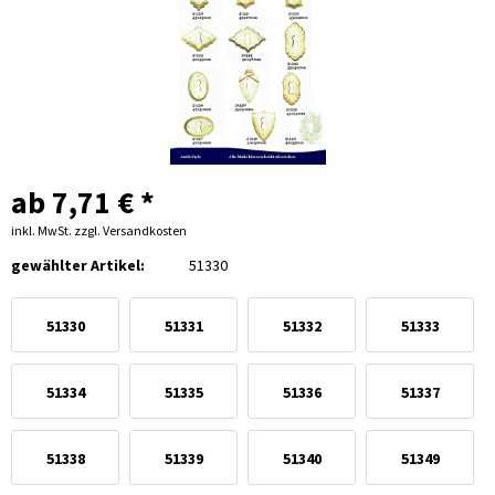
ab 7,71 € *
inkl. MwSt.
zzgl. Versandkosten
gewählter Artikel:
51330
51330
51331
51332
51333
51334
51335
51336
51337
51338
51339
51340
51349