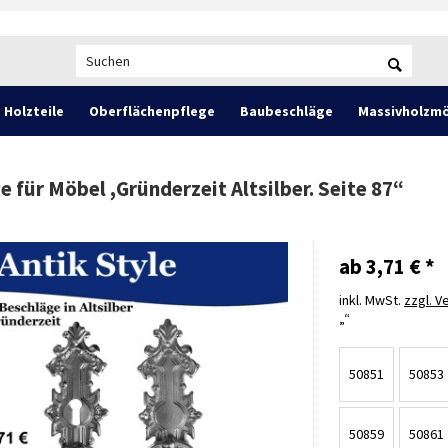
Holzteile
Oberflächenpflege
Baubeschläge
Massivholzmö
 für Möbel ,Gründerzeit Altsilber. Seite 87
“
ab 3,71 € *
inkl. MwSt.
zzgl. 
50851
50853
50859
50861