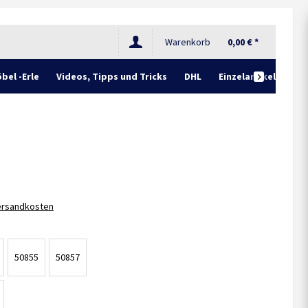
Warenkorb
0,00 € *
bel -Erle
Videos, Tipps und Tricks
DHL
Einzelartikel

Versandkosten
50855
50857