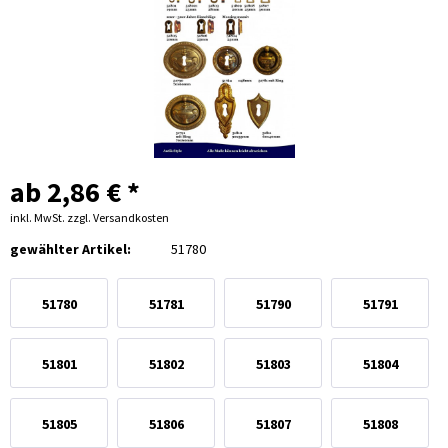
ab 2,86 € *
inkl. MwSt.
zzgl. Versandkosten
gewählter Artikel:
51780
51780
51781
51790
51791
51801
51802
51803
51804
51805
51806
51807
51808