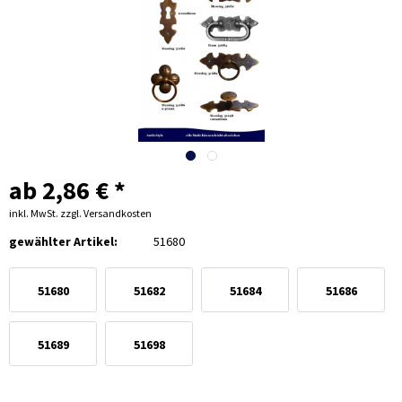
ab 2,86 € *
inkl. MwSt.
zzgl. Versandkosten
gewählter Artikel:
51680
51680
51682
51684
51686
51689
51698