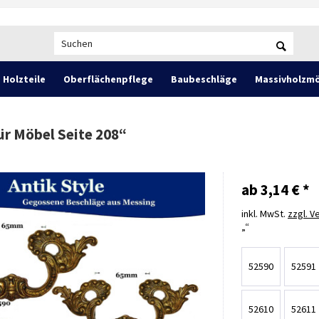
Holzteile
Oberflächenpflege
Baubeschläge
Massivholzmö
ür Möbel Seite 208
“
ab 3,14 € *
inkl. MwSt.
zzgl. 
52590
52591
52610
52611