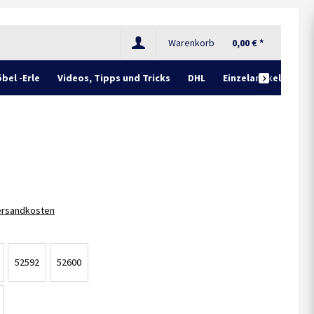
Warenkorb
0,00 € *
bel -Erle
Videos, Tipps und Tricks
DHL
Einzelartikel

Versandkosten
52592
52600