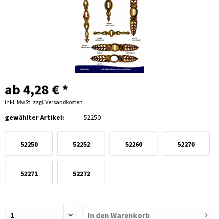
ab 4,28 € *
inkl. MwSt.
zzgl. Versandkosten
gewählter Artikel:
52250
52250
52252
52260
52270
52271
52272
In den
Warenkorb