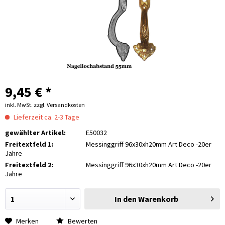
9,45 € *
inkl. MwSt.
zzgl. Versandkosten
Lieferzeit ca. 2-3 Tage
gewählter Artikel:
E50032
Freitextfeld 1:
Messinggriff 96x30xh20mm Art Deco -20er
Jahre
Freitextfeld 2:
Messinggriff 96x30xh20mm Art Deco -20er
Jahre
In den
Warenkorb
Merken
Bewerten