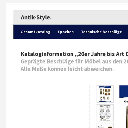
Gesamtkatalog
Epochen
Technische Beschläge
Kataloginformation „
20er Jahre bis Art 
Geprägte Beschläge für Möbel aus den 20
Alle Maße können leicht abweichen.