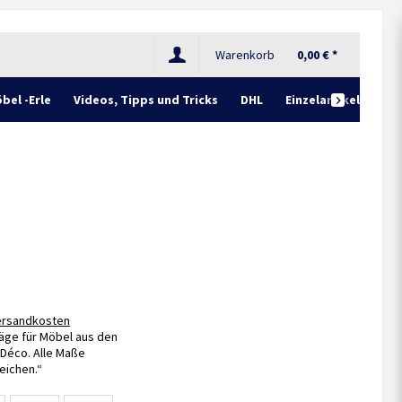
Warenkorb
0,00 € *
bel -Erle
Videos, Tipps und Tricks
DHL
Einzelartikel

Versandkosten
äge für Möbel aus den
 Déco. Alle Maße
eichen.