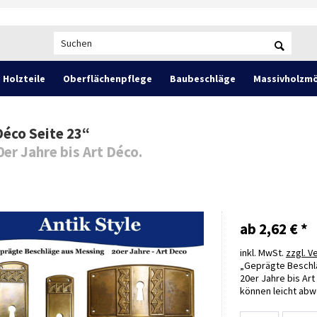
Holzteile
Oberflächenpflege
Baubeschläge
Massivholzmö
Déco Seite 23
“
er Jahre bis Art Déco.
ab 2,62 € *
inkl. MwSt.
zzgl. 
Geprägte Beschl
20er Jahre bis Art
können leicht abw