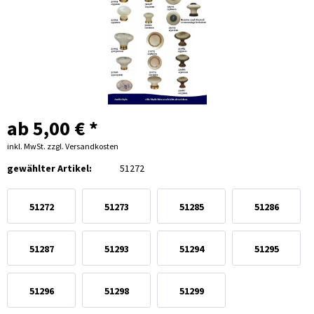
ab 5,00 € *
inkl. MwSt.
zzgl. Versandkosten
gewählter Artikel:
51272
51272
51273
51285
51286
51287
51293
51294
51295
51296
51298
51299