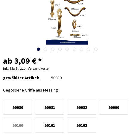
ab 3,09 € *
inkl. MwSt.
zzgl. Versandkosten
gewählter Artikel:
50080
Gegossene Griffe aus Messing
50080
50081
50082
50090
50100
50101
50102