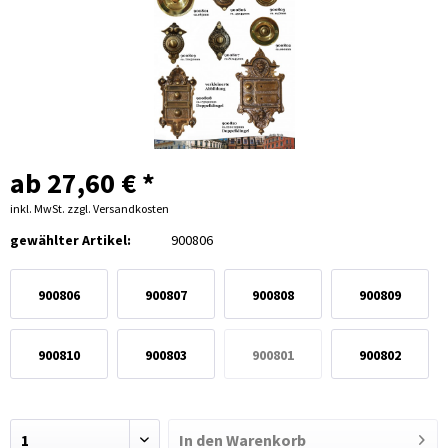
ab 27,60 € *
inkl. MwSt.
zzgl. Versandkosten
gewählter Artikel:
900806
900806
900807
900808
900809
Klingelknöpfe
Klingelknöpfe
Klingelknöpfe
Klingelknöpfe
900810
900803
900801
900802
doppelt
Klingelknöpfe
Klingelknopf
Klingelknopf
Klingelknopf
doppelt
In den
Warenkorb