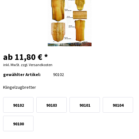
ab 11,80 € *
inkl. MwSt.
zzgl. Versandkosten
gewählter Artikel:
90102
Klingelzugbretter
90102
90103
90101
90104
Klingelzugbretter
Klingelzugbretter
Klingelzugbretter
Klingelzugbrett
90100
20x15cm
34x19cm
19x11cm
24x17cm
Klingelzugbretter28x19cm