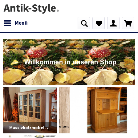
Menü
Massivholzmöbel -Erle