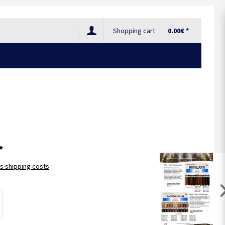
Shopping cart
0.00€ *
*
us shipping costs