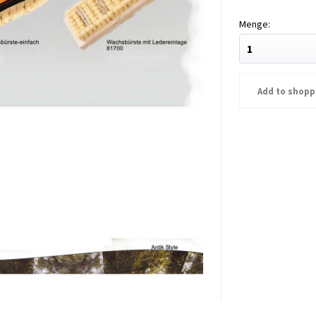
Wachsbürste
Wachsb
mit
Leder
Add to
shopp