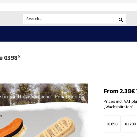
e 0398
“
From 2.38€ 
Prices incl. VAT
pl
Wachsbürsten
81690
81700